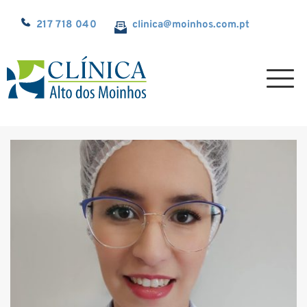
217 718 040
clinica@
moinhos.com.pt