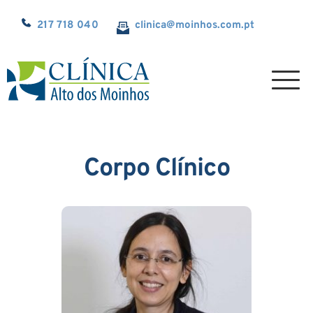
217 718 040
clinica@
moinhos.com.pt
Corpo Clínico