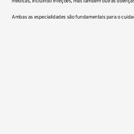
médicas, incluindo infeções, mas também outras doenças
﻿Ambas as especialidades são fundamentais para o cuida