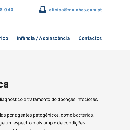
18 040
clinica@
moinhos.com.pt
nico
Infância / Adolescência
Contactos
ca
iagnóstico e tratamento de doenças infeciosas. 
as por agentes patogénicos, como bactérias, 
ange um espectro mais amplo de condições 