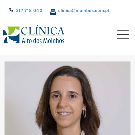
217 718 040
clinica@
moinhos.com.pt