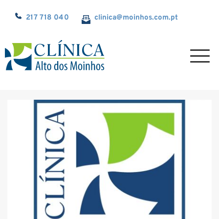
217 718 040
clinica@
moinhos.com.pt