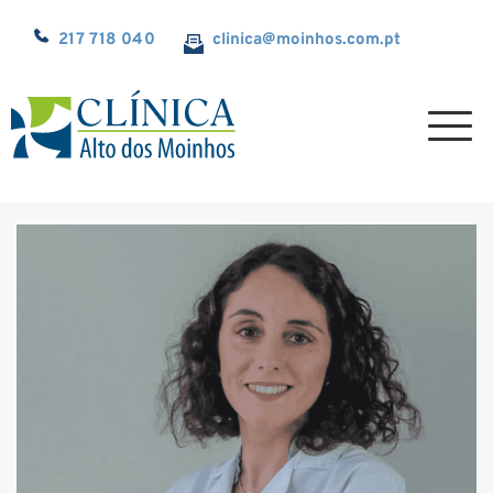
217 718 040
clinica@
moinhos.com.pt