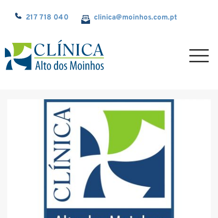
217 718 040
clinica@
moinhos.com.pt