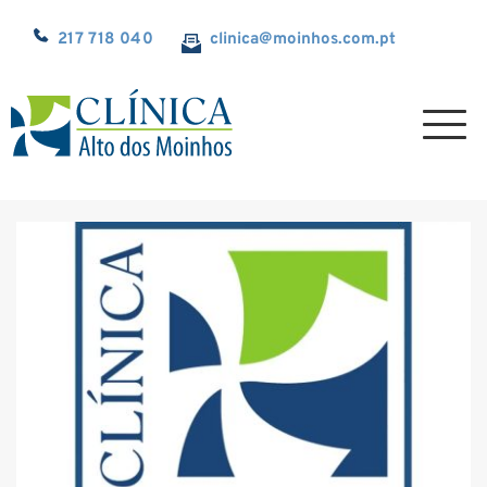
217 718 040
clinica@
moinhos.com.pt