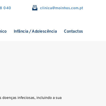
18 040
clinica@
moinhos.com.pt
nico
Infância / Adolescência
Contactos
 doenças infeciosas, incluindo a sua 